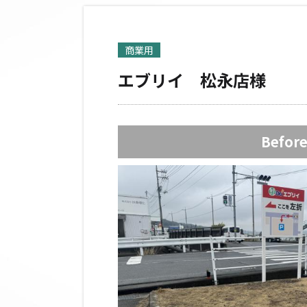
商業用
エブリイ 松永店様
Befor