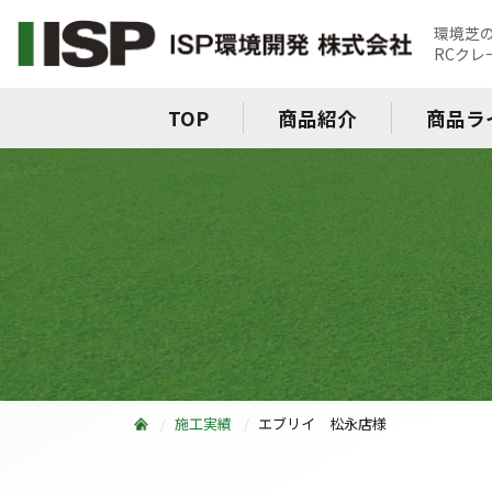
環境芝
RCク
TOP
商品紹介
商品ラ
施工実績
エブリイ 松永店様