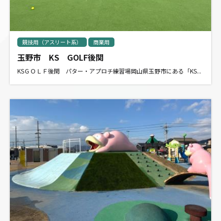
競技用（アスリート系）
商業用
玉野市 KS GOLF後関
KSＧＯＬＦ後閑 パター・アプロチ練習場岡山県玉野市にある「KS...